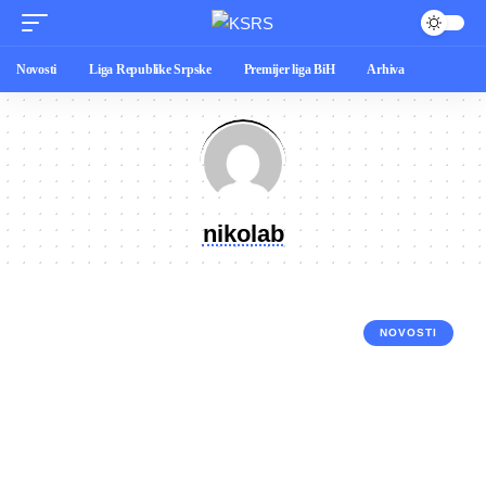
Novosti
Liga Republike Srpske
Premijer liga BiH
Arhiva
nikolab
NOVOSTI