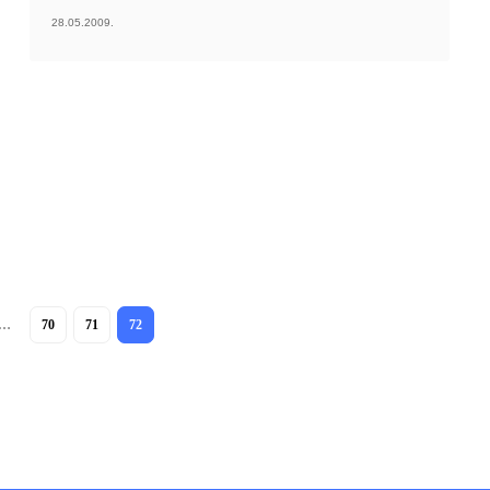
28.05.2009.
…
70
71
72