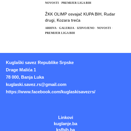
NOVOSTI
PREMIJER LIGA BIH
ŽKK OLIMP osvajač KUPA BIH, Rudar
drugi, Kozara treća
ARHIVA
GALERIJA
IZDVOJENO
NOVOSTI
PREMIJER LIGA BIH
Kuglaški savez Republike Srpske
Drage Malića 1
78 000, Banja Luka
kuglaski.savez.rs@gmail.com
https://www.facebook.com/kuglaskisavezrs/
Linkovi
kuglanje.ba
ksfbih.ba