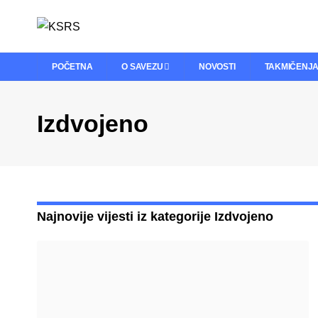
POČETNA
O SAVEZU
NOVOSTI
TAKMIČENJ
Izdvojeno
Najnovije vijesti iz kategorije Izdvojeno