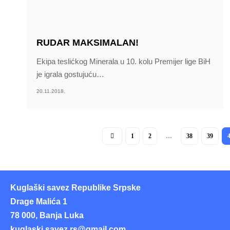
RUDAR MAKSIMALAN!
Ekipa teslićkog Minerala u 10. kolu Premijer lige BiH
je igrala gostujuću
…
20.11.2018.
1
2
…
38
39
Kuglaški savez Republike Srpske
Drage Malića 1
78 000, Banja Luka
kuglaski.savez.rs@gmail.com