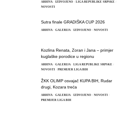
ARHIVA
IZDVOJENO
LIGA REPUBLIKE SRPSKE
NOVOSTI
Sutra finale GRADIŠKA CUP 2026
ARHIVA
GALERIJA
IZDVOJENO
NOVOSTI
Kozlina Renata, Zoran i Jana – primjer
kuglaške porodice u regionu
ARHIVA
GALERIJA
LIGA REPUBLIKE SRPSKE
NOVOSTI
PREMIJER LIGA BIH
ŽKK OLIMP osvajač KUPA BIH, Rudar
drugi, Kozara treća
ARHIVA
GALERIJA
IZDVOJENO
NOVOSTI
PREMIJER LIGA BIH