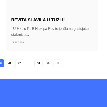
REVITA SLAVILA U TUZLI!
U 9.kolu PL BiH ekipa Revite je išla na gostujuću
utakmicu
…
14.11.2018.
40
41
42
…
58
59