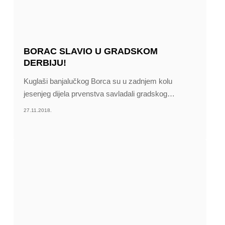
BORAC SLAVIO U GRADSKOM
DERBIJU!
Kuglaši banjalučkog Borca su u zadnjem kolu
jesenjeg dijela prvenstva savladali gradskog
…
27.11.2018.