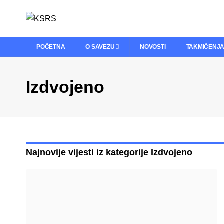
POČETNA
O SAVEZU
NOVOSTI
TAKMIČENJ
Izdvojeno
Najnovije vijesti iz kategorije Izdvojeno