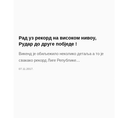
Рад уз рекорд на високом нивоу,
Рудар до друге побједе !
Викенд је обиљежило неколико детаља а то је
свакако рекорд Лиге Републике
…
07.11.2017.