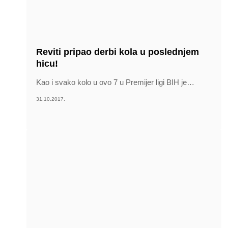
Reviti pripao derbi kola u poslednjem
hicu!
Kao i svako kolo u ovo 7 u Premijer ligi BIH je
…
31.10.2017.