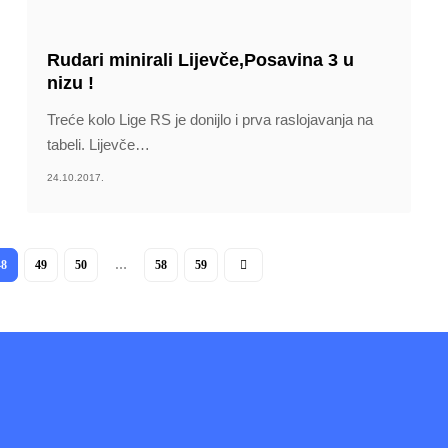
Rudari minirali Lijevče,Posavina 3 u
nizu !
Treće kolo Lige RS je donijlo i prva raslojavanja na
tabeli. Lijevče
…
24.10.2017.
48
49
50
…
58
59