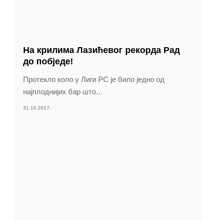
На крилима Лазићевог рекорда Рад
до побједе!
Протекло коло у Лиги РС је било једно од
најплоднијих бар што
…
31.10.2017.