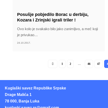
Posušje pobjedilo Borac u derbiju,
Kozara i Zrinjski igrali triler !
Ovo kolo je svakako bilo jako zanimljivo, a meč koji
je privukao
…
24.10.2017.
1
2
…
46
47
Kuglaški savez Republike Srpske
Drage Malića 1
78 000, Banja Luka
kuglaski.savez.rs@gmail.com