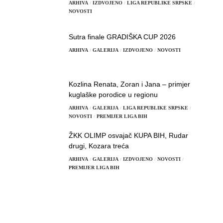
ARHIVA
IZDVOJENO
LIGA REPUBLIKE SRPSKE
NOVOSTI
Sutra finale GRADIŠKA CUP 2026
ARHIVA
GALERIJA
IZDVOJENO
NOVOSTI
Kozlina Renata, Zoran i Jana – primjer
kuglaške porodice u regionu
ARHIVA
GALERIJA
LIGA REPUBLIKE SRPSKE
NOVOSTI
PREMIJER LIGA BIH
ŽKK OLIMP osvajač KUPA BIH, Rudar
drugi, Kozara treća
ARHIVA
GALERIJA
IZDVOJENO
NOVOSTI
PREMIJER LIGA BIH