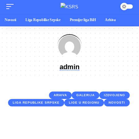
Novosti
Liga Republike Srpske
Premijer liga BiH
Arhiva
admin
ARHIVA
GALERIJA
IZDVOJENO
LIGA REPUBLIKE SRPSKE
LIGE U REGIONU
NOVOSTI