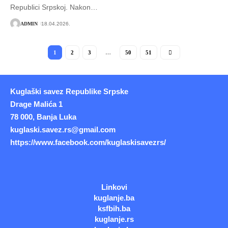
Republici Srpskoj. Nakon
…
ADMIN
18.04.2026.
1
2
3
…
50
51
Kuglaški savez Republike Srpske
Drage Malića 1
78 000, Banja Luka
kuglaski.savez.rs@gmail.com
https://www.facebook.com/kuglaskisavezrs/
Linkovi
kuglanje.ba
ksfbih.ba
kuglanje.rs