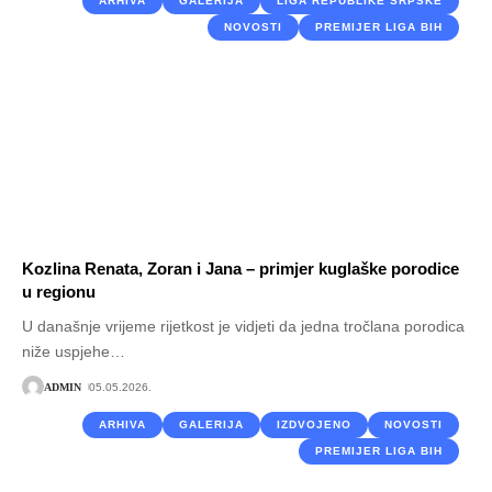
ARHIVA
GALERIJA
LIGA REPUBLIKE SRPSKE
NOVOSTI
PREMIJER LIGA BIH
Kozlina Renata, Zoran i Jana – primjer kuglaške porodice
u regionu
U današnje vrijeme rijetkost je vidjeti da jedna tročlana porodica
niže uspjehe
…
ADMIN
05.05.2026.
ARHIVA
GALERIJA
IZDVOJENO
NOVOSTI
PREMIJER LIGA BIH