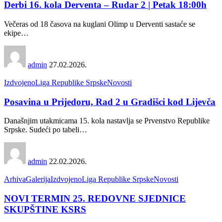
Derbi 16. kola Derventa – Rudar 2 | Petak 18:00h
Večeras od 18 časova na kuglani Olimp u Derventi sastaće se
ekipe
…
admin
27.02.2026.
Izdvojeno
Liga Republike Srpske
Novosti
Posavina u Prijedoru, Rad 2 u Gradišci kod Lijevča
Današnjim utakmicama 15. kola nastavlja se Prvenstvo Republike
Srpske. Sudeći po tabeli
…
admin
22.02.2026.
Arhiva
Galerija
Izdvojeno
Liga Republike Srpske
Novosti
NOVI TERMIN 25. REDOVNE SJEDNICE
SKUPŠTINE KSRS