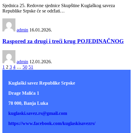
Sjednica 25. Redovne sjednice Skupštine Kuglaškog saveza
Republike Srpske će se održati
…
admin
16.01.2026.
Raspored za drugi i treći krug POJEDINAČNOG
admin
12.01.2026.
1
2
3
4
…
50
51
Kuglaški savez Republike Srpske
Drage Malića 1
78 000, Banja Luka
kuglaski.savez.rs@gmail.com
https://www.facebook.com/kuglaskisavezrs/