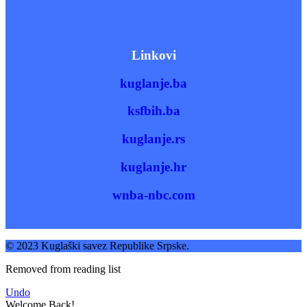
Linkovi
kuglanje.ba
ksfbih.ba
kuglanje.rs
kuglanje.hr
wnba-nbc.com
© 2023 Kuglaški savez Republike Srpske.
Removed from reading list
Undo
Welcome Back!