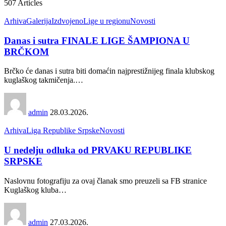
507
Articles
Arhiva
Galerija
Izdvojeno
Lige u regionu
Novosti
Danas i sutra FINALE LIGE ŠAMPIONA U
BRČKOM
Brčko će danas i sutra biti domaćin najprestižnijeg finala klubskog
kuglaškog takmičenja.
…
admin
28.03.2026.
Arhiva
Liga Republike Srpske
Novosti
U nedelju odluka od PRVAKU REPUBLIKE
SRPSKE
Naslovnu fotografiju za ovaj članak smo preuzeli sa FB stranice
Kuglaškog kluba
…
admin
27.03.2026.