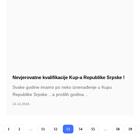
Nevjerovatne kvalifikacije Kup-a Republike Srpske !
Svake godine imamo po neko iznenađenje u Kupu
Republike Srpske....a prošlih godina
…
13.12.2016.
1
2
…
51
52
53
54
55
…
58
59