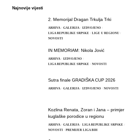
Najnovije vijesti
2. Memorijal Dragan Trkulja Trki
ARHIVA
GALERIJA
IZDVOJENO
LIGA REPUBLIKE SRPSKE
LIGE U REGIONU
NOVOSTI
IN MEMORIAM: Nikola Jović
ARHIVA
IZDVOJENO
LIGA REPUBLIKE SRPSKE
NOVOSTI
Sutra finale GRADIŠKA CUP 2026
ARHIVA
GALERIJA
IZDVOJENO
NOVOSTI
Kozlina Renata, Zoran i Jana – primjer
kuglaške porodice u regionu
ARHIVA
GALERIJA
LIGA REPUBLIKE SRPSKE
NOVOSTI
PREMIJER LIGA BIH