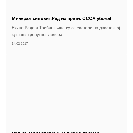
Минерал силовит,Рад их прати, ОССА убола!
Екипе Рада и Требишњице су се састале на двостазној
куглани тренутног лидера
…
14.02.2017.