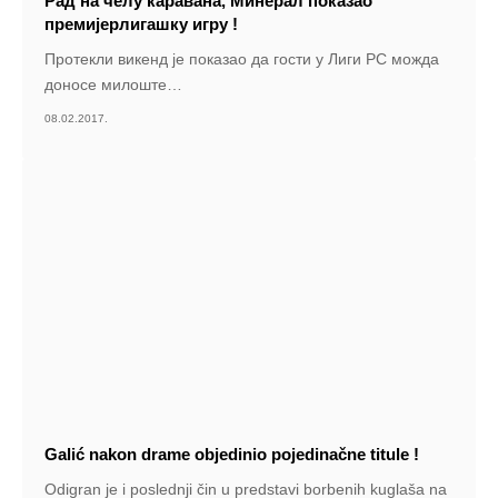
Рад на челу каравана, Минерал показао
премијерлигашку игру !
Протекли викенд је показао да гости у Лиги РС можда
доносе милоште
…
08.02.2017.
Galić nakon drame objedinio pojedinačne titule !
Odigran je i poslednji čin u predstavi borbenih kuglaša na