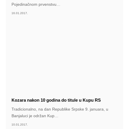
Pojedinačnom prvenstvu
…
16.01.2017.
Kozara nakon 10 godina do titule u Kupu RS
Tradicionalno, na dan Republike Srpske 9. januara, u
Banjaluci je održan Kup
…
10.01.2017.