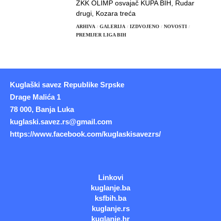
ŽKK OLIMP osvajač KUPA BIH, Rudar
drugi, Kozara treća
ARHIVA
GALERIJA
IZDVOJENO
NOVOSTI
PREMIJER LIGA BIH
Kuglaški savez Republike Srpske
Drage Malića 1
78 000, Banja Luka
kuglaski.savez.rs@gmail.com
https://www.facebook.com/kuglaskisavezrs/
Linkovi
kuglanje.ba
ksfbih.ba
kuglanje.rs
kuglanje.hr