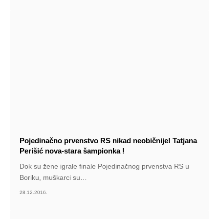
Pojedinačno prvenstvo RS nikad neobičnije! Tatjana
Perišić nova-stara šampionka !
Dok su žene igrale finale Pojedinačnog prvenstva RS u
Boriku, muškarci su
…
28.12.2016.