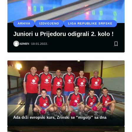
ARHIVA
IZDVOJENO
LIGA REPUBLIKE SRPSKE
Juniori u Prijedoru odigrali 2. kolo !
ADMIN
19.01.2022.
Ada drži evropski kurs, Zrinski se “migolji” sa dna