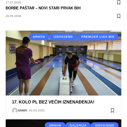
17.07.2018.
ĐORĐE PAŠTAR – NOVI STARI PRVAK BIH
28.05.2009.
ARHIVA
IZDVOJENO
PREMIJER LIGA BIH
17. KOLO PL BEZ VEĆIH IZNENAĐENJA!
ADMIN
02.03.2020.
ARHIVA
GALERIJA
IZDVOJENO