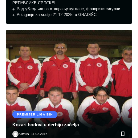
РЕПУБЛИКЕ СРПСКЕ!
Рад убједљив на отварању куглане, фавoрити сигурни !
Polaganje za sudije 21.12.2025. u GRADIŠCI
PREMIJER LIGA BIH
Kozari bodovi u derbiju začelja
ADMIN
11.02.2016.