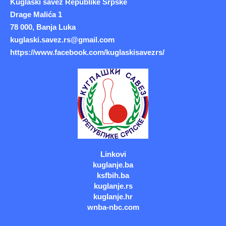
Kuglaški savez Republike Srpske
Drage Malića 1
78 000, Banja Luka
kuglaski.savez.rs@gmail.com
https://www.facebook.com/kuglaskisavezrs/
Linkovi
kuglanje.ba
ksfbih.ba
kuglanje.rs
kuglanje.hr
wnba-nbc.com