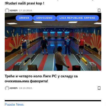
!Rudari našli pravi kop !
ADMIN
17.10.2016.
ARHIVA
IZDVOJENO
LIGA REPUBLIKE SRPSKE
Треће и четврто коло Лиге РС у складу са
очекивањима фаворита!
ADMIN
19.10.2022.
Popular News