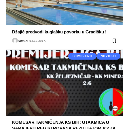
Džajić predvodi kuglašku povorku u Gradišku !
ADMIN
13.12.2017.
IZDVOJENO
NOVOSTI
KOMESAR TAKMIČENJA KS BIH: UTAKMICA U
SARAJEVU REGISTROVANA REZULTATOM 6:2 ZA