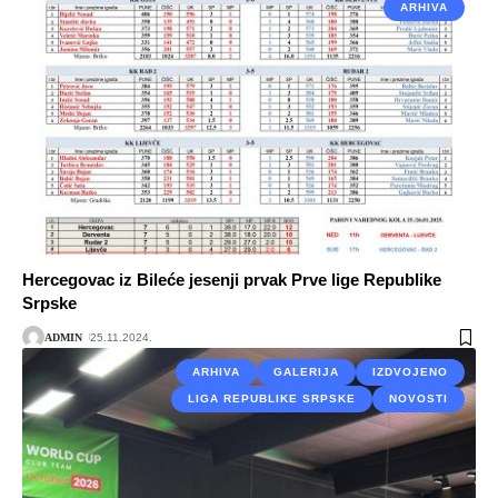
ARHIVA
Hercegovac iz Bileće jesenji prvak Prve lige Republike
Srpske
ADMIN
25.11.2024.
ARHIVA
GALERIJA
IZDVOJENO
LIGA REPUBLIKE SRPSKE
NOVOSTI