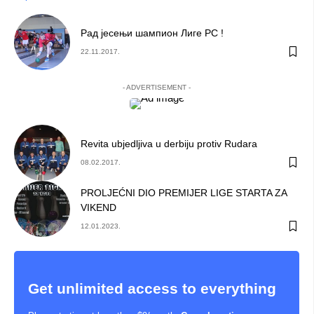
Рад јесењи шампион Лиге РС !
22.11.2017.
- ADVERTISEMENT -
Revita ubjedljiva u derbiju protiv Rudara
08.02.2017.
PROLJEĆNI DIO PREMIJER LIGE STARTA ZA
VIKEND
12.01.2023.
Get
unlimited
access to everything