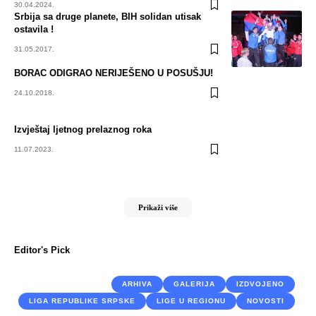
30.04.2024.
Srbija sa druge planete, BIH solidan utisak
ostavila !
31.05.2017.
BORAC ODIGRAO NERIJEŠENO U POSUŠJU!
24.10.2018.
Izvještaj ljetnog prelaznog roka
11.07.2023.
Prikaži više
Editor's Pick
ARHIVA
GALERIJA
IZDVOJENO
LIGA REPUBLIKE SRPSKE
LIGE U REGIONU
NOVOSTI