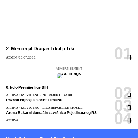
2. Memorijal Dragan Trkulja Trki
ADMIN
29.07.2026.
- ADVERTISEMENT -
6. kolo Premijer lige BIH
ARHIVA
IZDVOJENO
PREMIJER LIGA BIH
Poznati najbolji u sprintu i miksu!
ARHIVA
IZDVOJENO
LIGA REPUBLIKE SRPSKE
Arena Bakarni domaćin završnice Pojedinačnog RS
ARHIVA