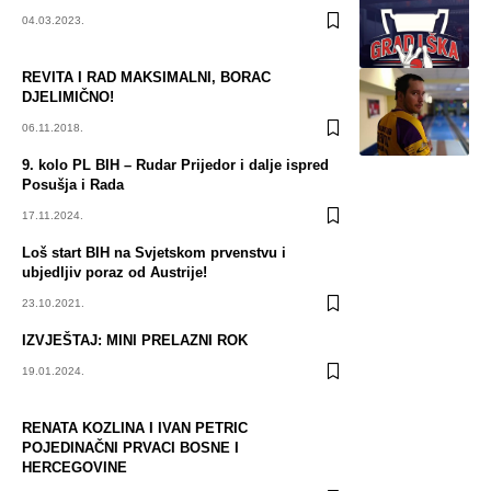
04.03.2023.
REVITA I RAD MAKSIMALNI, BORAC
DJELIMIČNO!
06.11.2018.
9. kolo PL BIH – Rudar Prijedor i dalje ispred
Posušja i Rada
17.11.2024.
Loš start BIH na Svjetskom prvenstvu i
ubjedljiv poraz od Austrije!
23.10.2021.
IZVJEŠTAJ: MINI PRELAZNI ROK
19.01.2024.
RENATA KOZLINA I IVAN PETRIC
POJEDINAČNI PRVACI BOSNE I
HERCEGOVINE